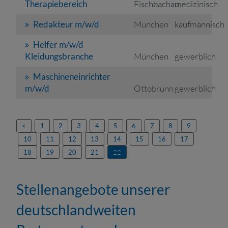
Therapiebereich
Fischbachau
medizinisch
Redakteur m/w/d
München
kaufmännisch
Helfer m/w/d
Kleidungsbranche
München
gewerblich
Maschineneinrichter
m/w/d
Ottobrunn
gewerblich
<
1
2
3
4
5
6
7
8
9
10
11
12
13
14
15
16
17
18
19
20
21
22
Stellenangebote unserer
deutschlandweiten