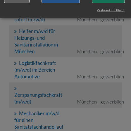
Helfer für
Realisiert mit Klaro!
Elektroinstallation ab
sofort (m/w/d)
München
gewerblich
Helfer m/w/d für
Heizungs- und
Sanitärinstallation in
München
München
gewerblich
Logistikfachkraft
(m/w/d) im Bereich
Automotive
München
gewerblich
Zerspanungsfachkraft
(m/w/d)
München
gewerblich
Mechaniker m/w/d
für einen
Sanitätsfachhandel auf