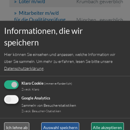
Löter m/w/d
Krumbach
gewerblich
Mitarbeiter m/w/d
für die Qualitätsprüfung
München
gewerblich
Informationen, die wir
Buchhalter m/w/d
München
kaufmännisch
speichern
Metzgereiverkäufer
m/w/d in München
Hier können Sie einsehen und anpassen, welche Information wir
gesucht
München
kaufmännisch
über Sie sammeln.
Um mehr zu erfahren, lesen Sie bitte unsere
Fahrlehrer (m/w/d)
München
Gewerblich
Datenschutzerklärung
.
Klaro Cookie
(immer erforderlich)
Kundendiensttechniker
Zweck
:
Klaro
im Außendienst (m/w/d)
Google Analytics
Region München
München
gewerblich
Sammeln von Besucherstatistiken
Maschineneinrichter
Zweck
:
Besucher-Statistiken
m/w/d für die
Formteileproduktion
München
gewerblich
Ich lehne ab
Auswahl speichern
Alle akzeptieren