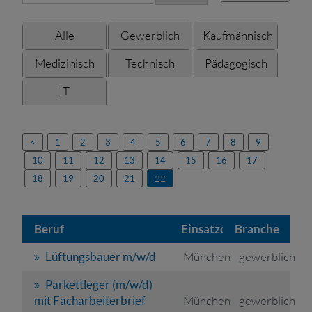
Alle
Gewerblich
Kaufmännisch
Medizinisch
Technisch
Pädagogisch
IT
<
1
2
3
4
5
6
7
8
9
10
11
12
13
14
15
16
17
18
19
20
21
22
Beruf
Einsatzort
Branche
Lüftungsbauer m/w/d
München
gewerblich
Parkettleger (m/w/d)
mit Facharbeiterbrief
München
gewerblich