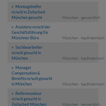
Montagehelfer
m/w/d in Zeitarbeit
München gesucht
München
gewerblich
Assistenz m/w/d der
Geschäftsführung für
Münchner Büro
München
kaufmännisch
Sachbearbeiter
m/w/d gesucht in
München
München
kaufmännisch
Manager
Compensation &
Benefits m/w/d gesucht
in München
München
kaufmännisch
Reifenmonteur
m/w/d gesucht in
Zeitarbeit München
München
gewerblich