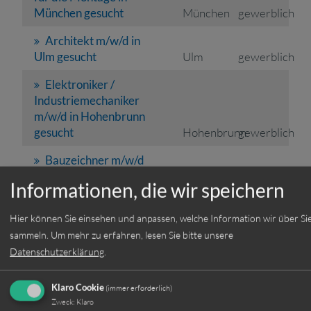
München gesucht
München
gewerblich
Architekt m/w/d in
Ulm gesucht
Ulm
gewerblich
Elektroniker /
Industriemechaniker
m/w/d in Hohenbrunn
gesucht
Hohenbrunn
gewerblich
Bauzeichner m/w/d
als Elternzeitvertretung
Informationen, die wir speichern
in Ulm
Ulm
gewerblich
SAP-
Hier können Sie einsehen und anpassen, welche Information wir über Si
Auftragsbewirtschaftung
sammeln.
Um mehr zu erfahren, lesen Sie bitte unsere
in München
München
kaufmännisch
Datenschutzerklärung
.
Reifenmonteur
Klaro Cookie
(immer erforderlich)
m/w/d als
Zweck
:
Klaro