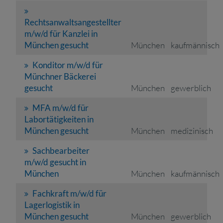
Rechtsanwaltsangestellter
m/w/d für Kanzlei in
München gesucht
München
kaufmännisch
Konditor m/w/d für
Münchner Bäckerei
gesucht
München
gewerblich
MFA m/w/d für
Labortätigkeiten in
München gesucht
München
medizinisch
Sachbearbeiter
m/w/d gesucht in
München
München
kaufmännisch
Fachkraft m/w/d für
Lagerlogistik in
München gesucht
München
gewerblich