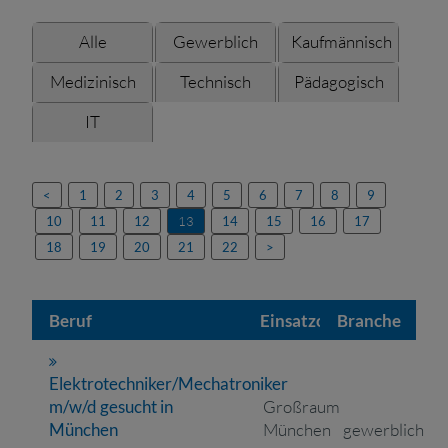
Alle
Gewerblich
Kaufmännisch
Medizinisch
Technisch
Pädagogisch
IT
<
1
2
3
4
5
6
7
8
9
10
11
12
13
14
15
16
17
18
19
20
21
22
>
Beruf
Einsatzort
Branche
Elektrotechniker/Mechatroniker
m/w/d gesucht in
Großraum
München
München
gewerblich