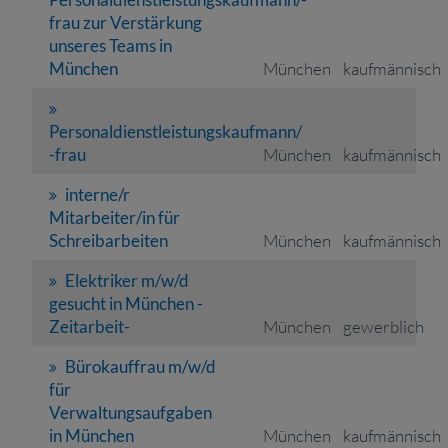
frau zur Verstärkung
unseres Teams in
München
München
kaufmännisch
Personaldienstleistungskaufmann/
-frau
München
kaufmännisch
interne/r
Mitarbeiter/in für
Schreibarbeiten
München
kaufmännisch
Elektriker m/w/d
gesucht in München -
Zeitarbeit-
München
gewerblich
Bürokauffrau m/w/d
für
Verwaltungsaufgaben
in München
München
kaufmännisch