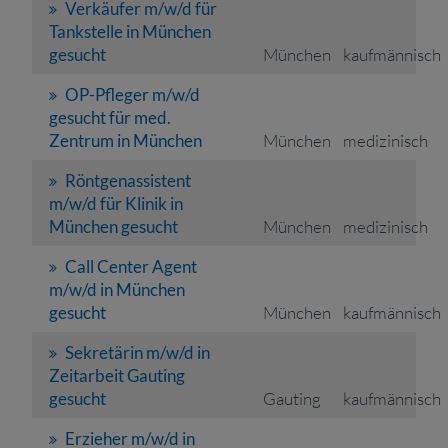
Verkäufer m/w/d für
Tankstelle in München
gesucht
München
kaufmännisch
OP-Pfleger m/w/d
gesucht für med.
Zentrum in München
München
medizinisch
Röntgenassistent
m/w/d für Klinik in
München gesucht
München
medizinisch
Call Center Agent
m/w/d in München
gesucht
München
kaufmännisch
Sekretärin m/w/d in
Zeitarbeit Gauting
gesucht
Gauting
kaufmännisch
Erzieher m/w/d in