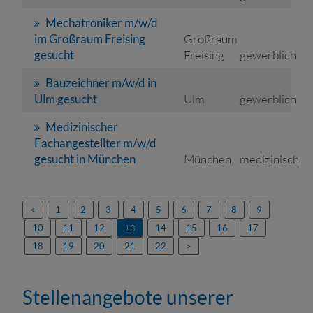
Mechatroniker m/w/d
im Großraum Freising
Großraum
gesucht
Freising
gewerblich
Bauzeichner m/w/d in
Ulm gesucht
Ulm
gewerblich
Medizinischer
Fachangestellter m/w/d
gesucht in München
München
medizinisch
<
1
2
3
4
5
6
7
8
9
10
11
12
13
14
15
16
17
18
19
20
21
22
>
Stellenangebote unserer