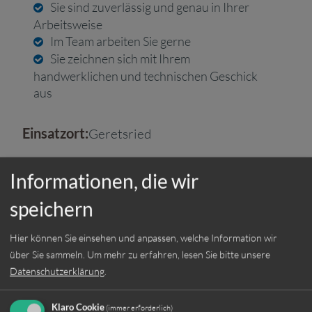
Sie sind zuverlässig und genau in Ihrer
Arbeitsweise
Im Team arbeiten Sie gerne
Sie zeichnen sich mit Ihrem
handwerklichen und technischen Geschick
aus
Einsatzort:
Geretsried
Beschäftigungsart:
Vollzeit
Informationen, die wir
speichern
Hier können Sie einsehen und anpassen, welche Information wir
Jetzt online bewerben
über Sie sammeln.
Um mehr zu erfahren, lesen Sie bitte unsere
Datenschutzerklärung
.
Weitere Jobs
Klaro Cookie
(immer erforderlich)