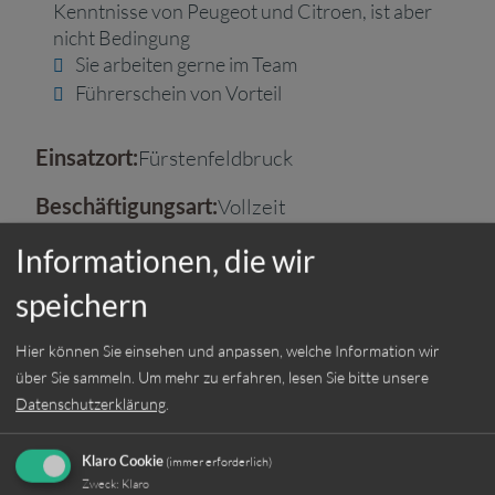
Kenntnisse von Peugeot und Citroen, ist aber
nicht Bedingung
Sie arbeiten gerne im Team
Führerschein von Vorteil
Fürstenfeldbruck
Einsatzort:
Vollzeit
Beschäftigungsart:
Informationen, die wir
speichern
Jetzt online bewerben
Hier können Sie einsehen und anpassen, welche Information wir
über Sie sammeln.
Um mehr zu erfahren, lesen Sie bitte unsere
Datenschutzerklärung
.
Weitere Jobs
(immer erforderlich)
Klaro Cookie
Zweck
:
Klaro