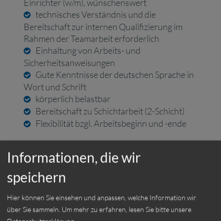
Einrichter (w/m), wünschenswert
technisches Verständnis und die
Bereitschaft zur internen Qualifizierung im
Rahmen der Teamarbeit erforderlich
Einhaltung von Arbeits- und
Sicherheitsanweisungen
Gute Kenntnisse der deutschen Sprache in
Wort und Schrift
körperlich belastbar
Bereitschaft zu Schichtarbeit (2-Schicht)
Flexibilität bzgl. Arbeitsbeginn und -ende
Einsatzort:
Ottobrunn
Informationen, die wir
Beschäftigungsart:
speichern
Vollzeit
Hier können Sie einsehen und anpassen, welche Information wir
über Sie sammeln.
Um mehr zu erfahren, lesen Sie bitte unsere
Datenschutzerklärung
.