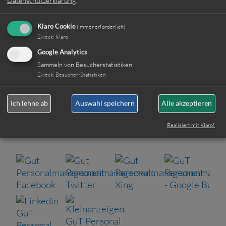
Jetzt online bewerben
Klaro Cookie
(immer erforderlich)
Zweck
:
Klaro
Weitere Jobs
Google Analytics
Sammeln von Besucherstatistiken
Zweck
:
Besucher-Statistiken
Oder rufen Sie uns einfach an:
Ich lehne ab
Auswahl speichern
Alle akzeptieren
+49 (0)89 590 68 65-0
Realisiert mit Klaro!