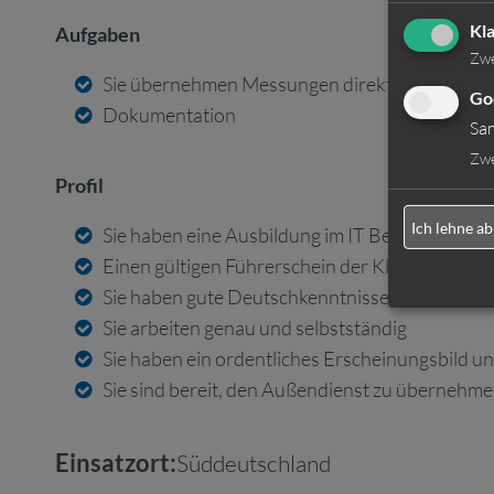
Kl
Aufgaben
Zw
Sie übernehmen Messungen direkt beim Kunde
Go
Dokumentation
Sa
Zw
Profil
Ich lehne ab
Sie haben eine Ausbildung im IT Bereich und b
Einen gültigen Führerschein der Klasse B besit
Sie haben gute Deutschkenntnisse in Wort und 
Sie arbeiten genau und selbstständig
Sie haben ein ordentliches Erscheinungsbild u
Sie sind bereit, den Außendienst zu übernehm
Einsatzort:
Süddeutschland