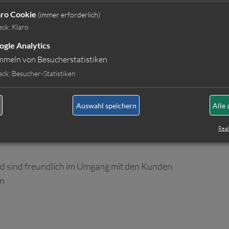
aro Cookie
(immer erforderlich)
eck
:
Klaro
n vor Ort
ogle Analytics
mmeln von Besucherstatistiken
eck
:
Besucher-Statistiken
Auswahl speichern
Alle 
ringen Berufserfahrung mit
zen Sie
Real
Schrift
nd sind freundlich im Umgang mit den Kunden
en