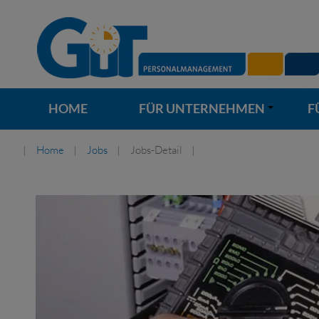
HOME
FÜR UNTERNEHMEN
F
+
Home
Jobs
Jobs-Detail