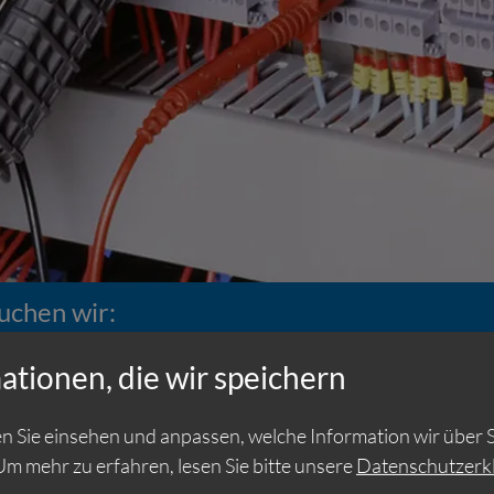
uchen wir:
Süddeutschland gesucht
ationen, die wir speichern
n Sie einsehen und anpassen, welche Information wir über S
/d für den Außendienst. Es besteht die Option zur
Um mehr zu erfahren, lesen Sie bitte unsere
Datenschutzerk