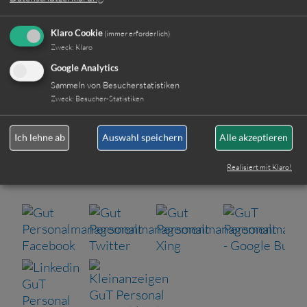
Jetzt online bewerben
Klaro Cookie
(immer erforderlich)
Zweck
:
Klaro
Weitere Jobs
Google Analytics
Sammeln von Besucherstatistiken
Zweck
:
Besucher-Statistiken
Oder rufen Sie uns einfach an:
Ich lehne ab
Auswahl speichern
Alle akzeptieren
+49 (0)89 590 68 65-0
Realisiert mit Klaro!