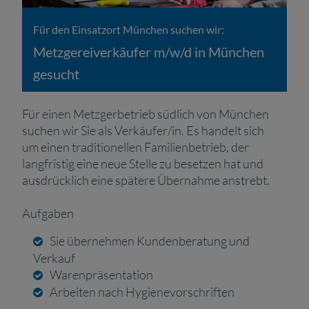
Für den Einsatzort München suchen wir:
Metzgereiverkäufer m/w/d in München
gesucht
Für einen Metzgerbetrieb südlich von München
suchen wir Sie als Verkäufer/in. Es handelt sich
um einen traditionellen Familienbetrieb, der
langfristig eine neue Stelle zu besetzen hat und
ausdrücklich eine spätere Übernahme anstrebt.
Aufgaben
Sie übernehmen Kundenberatung und
Verkauf
Warenpräsentation
Arbeiten nach Hygienevorschriften