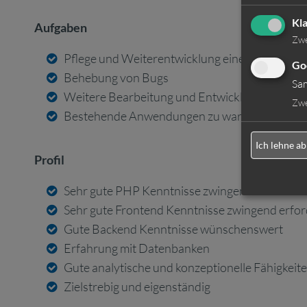
Kl
Aufgaben
Zw
Pflege und Weiterentwicklung einer Zeiterfas
Go
Behebung von Bugs
Sa
Weitere Bearbeitung und Entwicklung von Nut
Zw
Bestehende Anwendungen zu warten
Ich lehne ab
Profil
Sehr gute PHP Kenntnisse zwingend erforderli
Sehr gute Frontend Kenntnisse zwingend erfor
Gute Backend Kenntnisse wünschenswert
Erfahrung mit Datenbanken
Gute analytische und konzeptionelle Fähigkeit
Zielstrebig und eigenständig