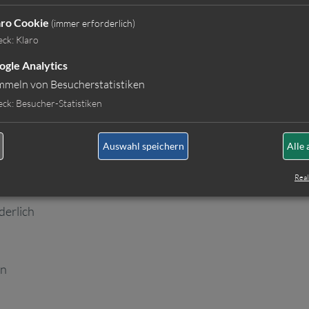
aro Cookie
(immer erforderlich)
eck
:
Klaro
sungssoftware
ogle Analytics
mmeln von Besucherstatistiken
zeranfragen (Featureanfragen)
eck
:
Besucher-Statistiken
Auswahl speichern
Alle 
Real
ch
derlich
en