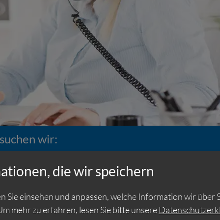
suchen wir:
d in 100% Homeoffice ges
ationen, die wir speichern
n Sie einsehen und anpassen, welche Information wir über S
d in 100% Homeoffice, der unseren Kunden unterstützen
Um mehr zu erfahren, lesen Sie bitte unsere
Datenschutzerk