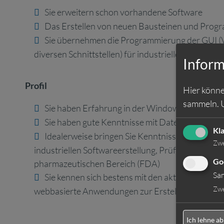
Sie erweitern schon vorhandene Software
Das Erstellen von neuen Bausteinen und Progra
Sie übernehmen die Programmierung der GUI (V
diversen Schnittstellen) für industrielle Prüfgeräte
Inform
Profil
Hier könne
sammeln.
Sie haben Erfahrung in der Windows Program
Sie haben gute Kenntnisse mit Datenbankprogr
Kl
Idealerweise bringen Sie Kenntnisse mit bei e
Zw
industriellen Softwareerstellung, Prüfung und Sof
Go
pharmazeutischen Bereich (FDA)
Sa
Sie kennen sich bestens mit den aktuellen Prog
Zw
webbasierte Anwendungen zur Erstellung einer 
Ich lehne ab