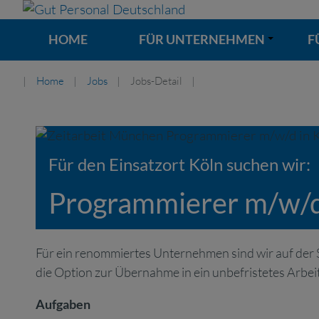
HOME
FÜR UNTERNEHMEN
F
+
Home
Jobs
Jobs-Detail
Für den Einsatzort Köln suchen wir:
Programmierer m/w/d 
Für ein renommiertes Unternehmen sind wir auf der 
die Option zur Übernahme in ein unbefristetes Arbeit
Aufgaben