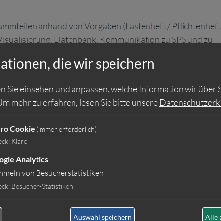
mmteilen anhand von Vorgaben (Lastenheft / Pflichtenheft
isualisierung, Datenbank, Kommunikation zu SPS und zu
ationen, die wir speichern
n Sie einsehen und anpassen, welche Information wir über S
Um mehr zu erfahren, lesen Sie bitte unsere
Datenschutzerk
mierung
ammierung und Microsoft Visual Studio C++
aro Cookie
(immer erforderlich)
inschlägiger Normen und Standards aus dem Bereich der
eck
:
Klaro
twarevalidierung für den medizintechnischen /
ogle Analytics
mmeln von Besucherstatistiken
rammiersprachen aus (Java, C#, PHP, JavaScript für
eck
:
Besucher-Statistiken
neuen Windows-Software)
Auswahl speichern
Alle 