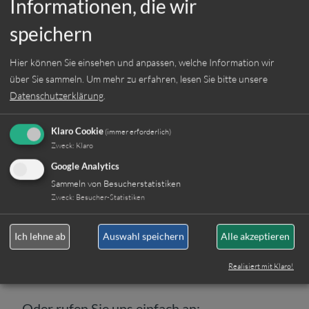
Informationen, die wir
Sie besitzen einen Führerschein der
Klasse B
speichern
Sie sind gewissenhaft und zuverlässig in
Ihrer Arbeit
Hier können Sie einsehen und anpassen, welche Information wir
über Sie sammeln.
Um mehr zu erfahren, lesen Sie bitte unsere
Einsatzort:
München
Datenschutzerklärung
.
Beschäftigungsart:
Vollzeit
Klaro Cookie
(immer erforderlich)
Zweck
:
Klaro
Google Analytics
Sammeln von Besucherstatistiken
Zweck
:
Besucher-Statistiken
Jetzt online bewerben
Ich lehne ab
Auswahl speichern
Alle akzeptieren
Weitere Jobs
Realisiert mit Klaro!
Oder rufen Sie uns einfach an: