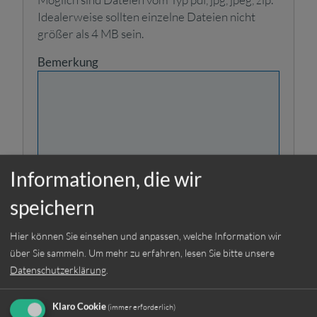
Idealerweise sollten einzelne Dateien nicht
größer als 4 MB sein.
Bemerkung
Informationen, die wir
Ich habe die
speichern
Datenschutzerklärung
gelesen und stimme der
Hier können Sie einsehen und anpassen, welche Information wir
Weiterverarbeitung meiner
über Sie sammeln.
Um mehr zu erfahren, lesen Sie bitte unsere
Angaben aus dem
Datenschutzerklärung
.
Bewerbungsformular zur
Beantwortung meiner
Bewerbung zu.
Klaro Cookie
(immer erforderlich)