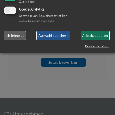
Selbstverständlich werden
Zweck
:
Klaro
Ihre Daten unsererseits
Google Analytics
streng vertraulich behandelt.
Sammeln von Besucherstatistiken
Hinweis: Sie können Ihre
Zweck
:
Besucher-Statistiken
Einwilligung jederzeit für die
Zukunft per E-Mail an
Ich lehne ab
Auswahl speichern
Alle akzeptieren
info@gut-personal-
deutschland.de
widerrufen.
Realisiert mit Klaro!
Für Unternehmen