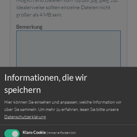
Idealerweise sollten einzelne Dateien nicht
größer als 4 MB sein.
Bemerkung
Informationen, die wir
Ich habe die
speichern
Datenschutzerklärung
gelesen und stimme der
Hier können Sie einsehen und anpassen, welche Information wir
Weiterverarbeitung meiner
über Sie sammeln.
Um mehr zu erfahren, lesen Sie bitte unsere
Angaben aus dem
Datenschutzerklärung
.
Bewerbungsformular zur
Beantwortung meiner
Bewerbung zu.
Klaro Cookie
(immer erforderlich)