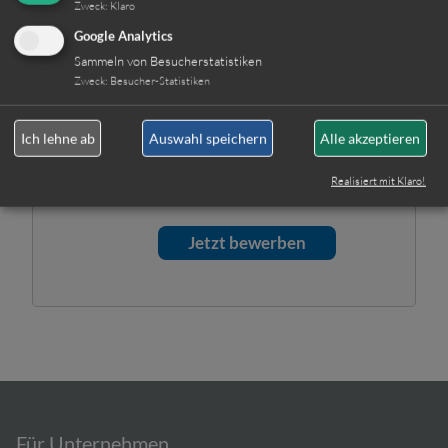
Selbstverständlich werden
Zweck
:
Klaro
Ihre Daten unsererseits
Google Analytics
streng vertraulich behandelt.
Sammeln von Besucherstatistiken
Hinweis: Sie können Ihre
Zweck
:
Besucher-Statistiken
Einwilligung jederzeit für die
Zukunft per E-Mail an
Ich lehne ab
Auswahl speichern
Alle akzeptieren
info@gut-personal-
deutschland.de
widerrufen.
Realisiert mit Klaro!
Für Unternehmen