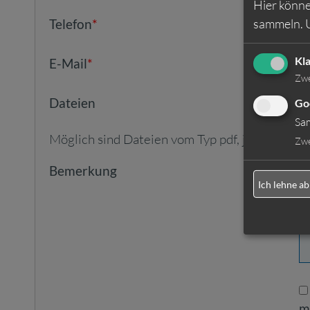
Hier könne
sammeln.
Telefon
*
Kl
E-Mail
*
Zw
Dateien
Go
Sa
Möglich sind Dateien vom Typ pdf, jpg, jpeg, zi
Zw
Bemerkung
Ich lehne ab
m