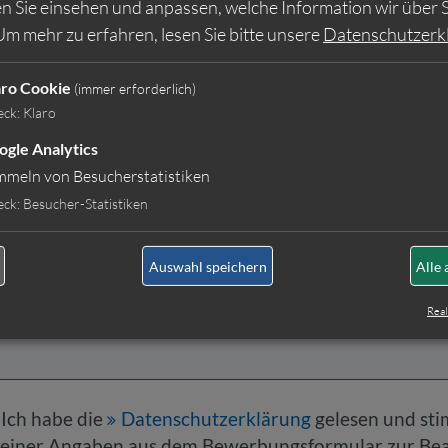
n Sie einsehen und anpassen, welche Information wir über S
Um mehr zu erfahren, lesen Sie bitte unsere
Datenschutzerk
aro Cookie
(immer erforderlich)
eck
:
Klaro
ogle Analytics
mmeln von Besucherstatistiken
p. Idealerweise sollten einzelne Dateien nicht größer als
eck
:
Besucher-Statistiken
Auswahl speichern
Alle 
Real
Ich habe die
Datenschutzerklärung
gelesen und st
einer Angaben aus dem Bewerbungsformular zur Be