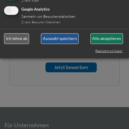
Selbstverständlich werden
Zweck
:
Klaro
Ihre Daten unsererseits
Google Analytics
streng vertraulich behandelt.
Sammeln von Besucherstatistiken
Hinweis: Sie können Ihre
Zweck
:
Besucher-Statistiken
Einwilligung jederzeit für die
Zukunft per E-Mail an
Ich lehne ab
Auswahl speichern
Alle akzeptieren
info@gut-personal-
deutschland.de
widerrufen.
Realisiert mit Klaro!
Für Unternehmen