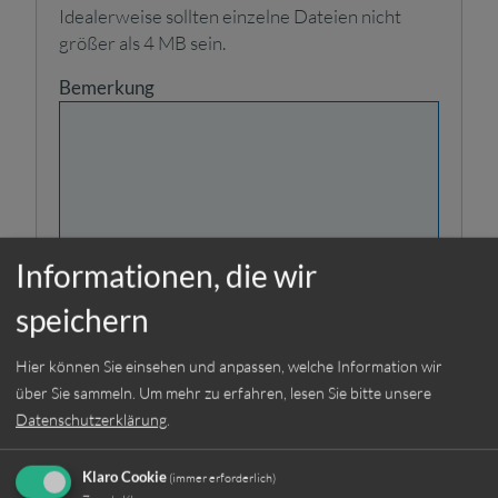
Idealerweise sollten einzelne Dateien nicht
größer als 4 MB sein.
Bemerkung
Informationen, die wir
Ich habe die
Datenschutzerklärung
speichern
gelesen und stimme der
Weiterverarbeitung meiner
Hier können Sie einsehen und anpassen, welche Information wir
Angaben aus dem
über Sie sammeln.
Um mehr zu erfahren, lesen Sie bitte unsere
Bewerbungsformular zur
Datenschutzerklärung
.
Beantwortung meiner
Bewerbung zu.
Klaro Cookie
(immer erforderlich)