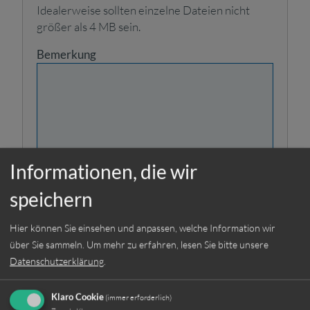
Idealerweise sollten einzelne Dateien nicht
größer als 4 MB sein.
Bemerkung
Informationen, die wir
Ich habe die
Datenschutzerklärung
speichern
gelesen und stimme der
Weiterverarbeitung meiner
Hier können Sie einsehen und anpassen, welche Information wir
Angaben aus dem
über Sie sammeln.
Um mehr zu erfahren, lesen Sie bitte unsere
Bewerbungsformular zur
Datenschutzerklärung
.
Beantwortung meiner
Bewerbung zu.
Klaro Cookie
(immer erforderlich)