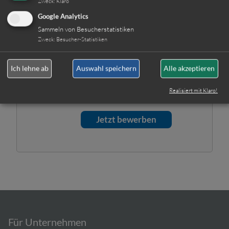
Selbstverständlich werden
Zweck
:
Klaro
Ihre Daten unsererseits
Google Analytics
streng vertraulich behandelt.
Sammeln von Besucherstatistiken
Hinweis: Sie können Ihre
Zweck
:
Besucher-Statistiken
Einwilligung jederzeit für die
Zukunft per E-Mail an
Ich lehne ab
Auswahl speichern
Alle akzeptieren
info@gut-personal-
deutschland.de
widerrufen.
Realisiert mit Klaro!
Für Unternehmen