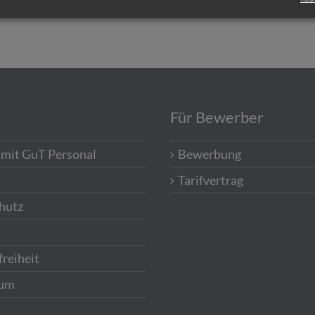
Industriekaufmann/-frau (m/w/d)
Für Bewerber
 mit GuT Personal
Bewerbung
Tarifvertrag
hutz
freiheit
sum