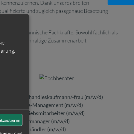
n kennenzulernen. Dank unseres breiten
qualifizierte und zugleich passgenaue Besetzung
ählte kaufmännische Fachkräfte. Sowohl fachlich als
t und eine nachhaltige Zusammenarbeit.
ie
lärung
.
Großhandleskaufmann/-frau (m/w/d)
Office-Management (m/w/d)
Vertriebsmitarbeiter (m/w/d)
akzeptieren
Eventmanager (m/w/d)
Buchhändler (m/w/d)
isiert mit Klaro!