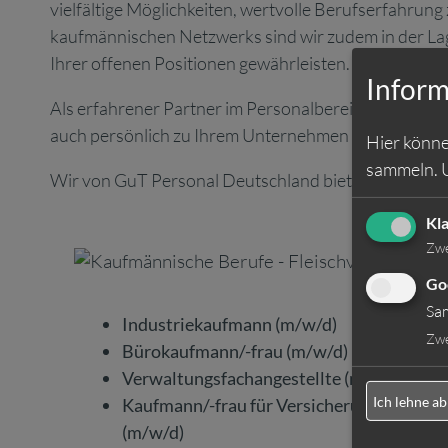
vielfältige Möglichkeiten, wertvolle Berufserfahru
kaufmännischen Netzwerks sind wir zudem in der Lage
Ihrer offenen Positionen gewährleisten.
Inform
Als erfahrener Partner im Personalbereich bieten wi
auch persönlich zu Ihrem Unternehmen passend. Dabe
Hier könne
sammeln.
Wir von GuT Personal Deutschland bieten Ihnen kau
Kl
Zw
Go
Sa
Industriekaufmann (m/w/d)
Zw
Bürokaufmann/-frau (m/w/d)
Verwaltungsfachangestellte (m/w/d)
Ich lehne ab
Kaufmann/-frau für Versicherungen
(m/w/d)