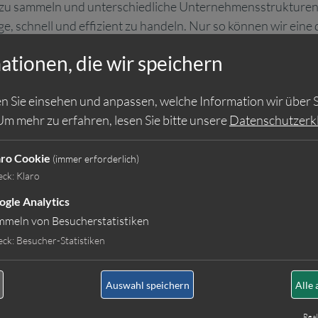
ng zu sammeln und unterschiedliche Unternehmensstrukture
, schnell und effizient zu handeln. Nur so können wir eine 
ationen, die wir speichern
r von GuT Personal Deutschland Ihnen daher gezielt ausgew
i legen wir besonderen Wert auf Qualität, Zuverlässigkei
n Sie einsehen und anpassen, welche Information wir über S
Um mehr zu erfahren, lesen Sie bitte unsere
Datenschutzerk
fmännische Fachkräfte wie:
aro Cookie
(immer erforderlich)
eck
:
Klaro
ogle Analytics
mmeln von Besucherstatistiken
Automobilkaufmann/-frau (m/w/d)
eck
:
Besucher-Statistiken
Immobilienkaufmann/-frau (m/w/d)
Verkäufer (m/w/d)
Auswahl speichern
Alle 
Drogist (m/w/d)
Bankkaufmann/-frau (m/w/d)
Real