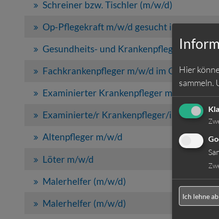
Schreiner bzw. Tischler (m/w/d)
Op-Pflegekraft m/w/d gesucht in VZ für O
Inform
Gesundheits- und Krankenpfleger Intensi
Hier könne
Fachkrankenpfleger m/w/d im Operationsd
sammeln.
Examinierter Krankenpfleger m/w/d für Pal
Kl
Examinierte/r Krankenpfleger/in für Onkol
Zw
Altenpfleger m/w/d
Go
Sa
Löter m/w/d
Zw
Malerhelfer (m/w/d)
Ich lehne ab
Malerhelfer (m/w/d)