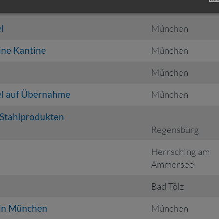
delskette
München
l
München
ine Kantine
München
München
el auf Übernahme
München
 Stahlprodukten
Regensburg
Herrsching am
Ammersee
Bad Tölz
 in München
München