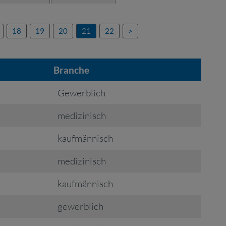
18
19
20
21
22
>
Branche
Gewerblich
medizinisch
kaufmännisch
medizinisch
kaufmännisch
gewerblich