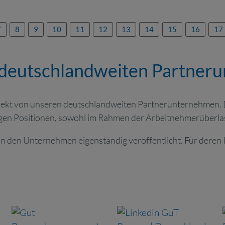
7
8
9
10
11
12
13
14
15
16
17
 deutschlandweiten Partne
 direkt von unseren deutschlandweiten Partnerunternehmen.
tigen Positionen, sowohl im Rahmen der Arbeitnehmerüberlas
on den Unternehmen eigenständig veröffentlicht. Für deren