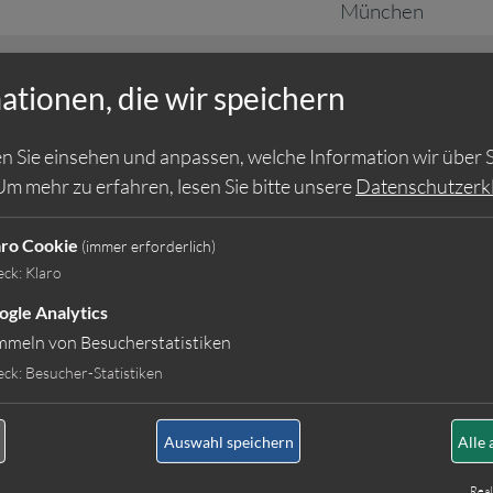
München
rthopädie
München
ationen, die wir speichern
v m/w/d
München
n Sie einsehen und anpassen, welche Information wir über S
ienst
München
Um mehr zu erfahren, lesen Sie bitte unsere
Datenschutzerk
liativ
München
aro Cookie
(immer erforderlich)
ogie
München
eck
:
Klaro
Freising
ogle Analytics
mmeln von Besucherstatistiken
München
eck
:
Besucher-Statistiken
München
Auswahl speichern
Alle 
München
Real