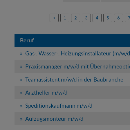
<
1
2
3
4
5
6
Beruf
Gas-, Wasser-, Heizungsinstallateur (m/w/d
Praxismanager m/w/d mit Übernahmeopti
Teamassistent m/w/d in der Baubranche
Arzthelfer m/w/d
Speditionskaufmann m/w/d
Aufzugsmonteur m/w/d