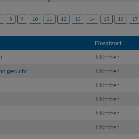
7
8
9
10
11
12
13
14
15
16
17
Einsatzort
)
München
on gesucht
München
München
München
München
München